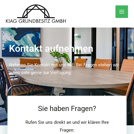
Zum
MAI
Inhalt
MEN
springen
Kontakt aufnehmen
Nehmen Sie Kontakt mit uns auf. Bei Fragen stehen wir
Ihnen sehr gerne zur Verfügung.
Sie haben Fragen?
Rufen Sie uns direkt an und wir klären Ihre
Fragen: