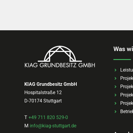
Was wi
Leist
Projek
KIAG Grundbesitz GmbH
Proje
Hospitalstraße 12
Proje
D-70174 Stuttgart
Projek
Betrie
T
+49 711 820 529-0
M
info@kiag-stuttgart.de